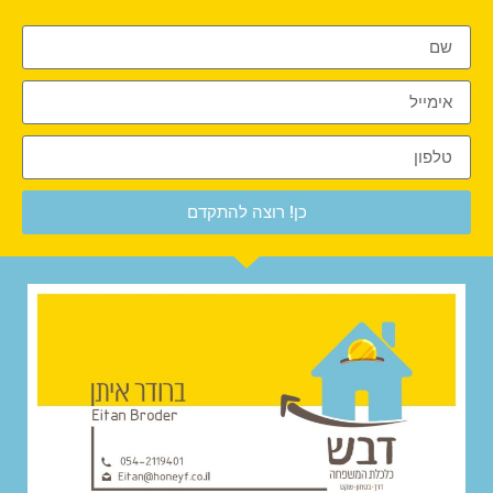
כן! רוצה להתקדם